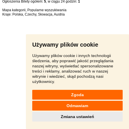
Ogłoszenia Bilety ogółem:
5
, w ciągu 24 godzin:
1
Mapa kategorii
,
Popularne wyszukiwania
Kraje:
Polska
,
Czechy
,
Słowacja
,
Austria
Używamy plików cookie
Używamy plików cookie i innych technologii
śledzenia, aby poprawić jakość przeglądania
naszej witryny, wyświetlać spersonalizowane
treści i reklamy, analizować ruch w naszej
witrynie i wiedzieć, skąd pochodzą nasi
użytkownicy.
Zgoda
Odmawiam
Zmiana ustawień