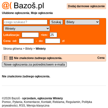
Dodaj
darmowe
ogłoszenie
Ulubione ogłoszenia
,
Moje ogłoszenia
Lokalizacja:
+km:
Cena od:
- do:
zł
Strona główna
>
Bilety
>
Winiety
Cena
Nie znaleziono żadnego ogłoszenia.
Nowe ogłoszenia za pośrednictwem e-maila
Nie znaleziono żadnego ogłoszenia.
©2026 Bazoš -
sprzedam, ogłoszenia Winiety
Pomoc
,
Pytania
,
Komentarze
,
Kontakt
,
Reklama
,
Regulamin
,
Polityka
prywatności
,
RSS
,