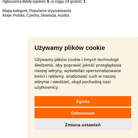
Ogłoszenia Bilety ogółem:
6
, w ciągu 24 godzin:
1
Mapa kategorii
,
Popularne wyszukiwania
Kraje:
Polska
,
Czechy
,
Słowacja
,
Austria
Używamy plików cookie
Używamy plików cookie i innych technologii
śledzenia, aby poprawić jakość przeglądania
naszej witryny, wyświetlać spersonalizowane
treści i reklamy, analizować ruch w naszej
witrynie i wiedzieć, skąd pochodzą nasi
użytkownicy.
Zgoda
Odmawiam
Zmiana ustawień