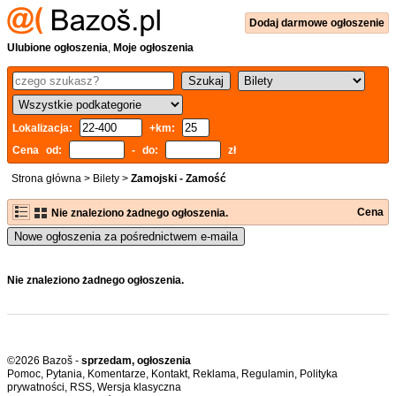
Dodaj
darmowe
ogłoszenie
Ulubione ogłoszenia
,
Moje ogłoszenia
Lokalizacja:
+km:
Cena od:
- do:
zł
Strona główna
>
Bilety
>
Zamojski - Zamość
Cena
Nie znaleziono żadnego ogłoszenia.
Nowe ogłoszenia za pośrednictwem e-maila
Nie znaleziono żadnego ogłoszenia.
©2026 Bazoš -
sprzedam, ogłoszenia
Pomoc
,
Pytania
,
Komentarze
,
Kontakt
,
Reklama
,
Regulamin
,
Polityka
prywatności
,
RSS
,