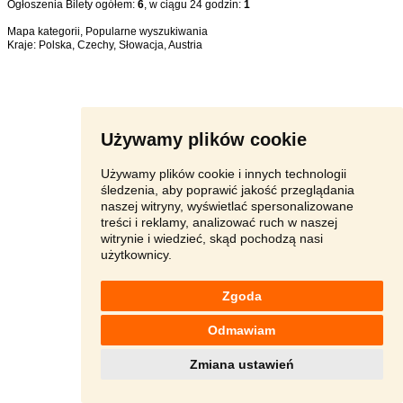
Ogłoszenia Bilety ogółem:
6
, w ciągu 24 godzin:
1
Mapa kategorii
,
Popularne wyszukiwania
Kraje:
Polska
,
Czechy
,
Słowacja
,
Austria
Używamy plików cookie
Używamy plików cookie i innych technologii
śledzenia, aby poprawić jakość przeglądania
naszej witryny, wyświetlać spersonalizowane
treści i reklamy, analizować ruch w naszej
witrynie i wiedzieć, skąd pochodzą nasi
użytkownicy.
Zgoda
Odmawiam
Zmiana ustawień