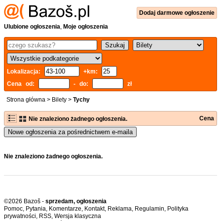
Dodaj
darmowe
ogłoszenie
Ulubione ogłoszenia
,
Moje ogłoszenia
Lokalizacja:
+km:
Cena od:
- do:
zł
Strona główna
>
Bilety
>
Tychy
Cena
Nie znaleziono żadnego ogłoszenia.
Nowe ogłoszenia za pośrednictwem e-maila
Nie znaleziono żadnego ogłoszenia.
©2026 Bazoš -
sprzedam, ogłoszenia
Pomoc
,
Pytania
,
Komentarze
,
Kontakt
,
Reklama
,
Regulamin
,
Polityka
prywatności
,
RSS
,