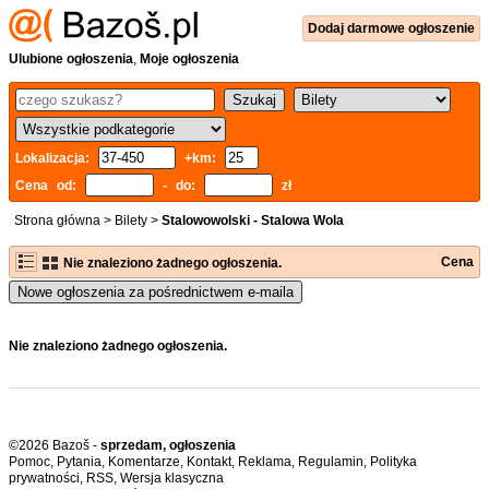
Dodaj
darmowe
ogłoszenie
Ulubione ogłoszenia
,
Moje ogłoszenia
Lokalizacja:
+km:
Cena od:
- do:
zł
Strona główna
>
Bilety
>
Stalowowolski - Stalowa Wola
Cena
Nie znaleziono żadnego ogłoszenia.
Nowe ogłoszenia za pośrednictwem e-maila
Nie znaleziono żadnego ogłoszenia.
©2026 Bazoš -
sprzedam, ogłoszenia
Pomoc
,
Pytania
,
Komentarze
,
Kontakt
,
Reklama
,
Regulamin
,
Polityka
prywatności
,
RSS
,