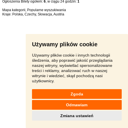
Ogłoszenia Bilety ogółem:
6
, w ciągu 24 godzin:
1
Mapa kategorii
,
Popularne wyszukiwania
Kraje:
Polska
,
Czechy
,
Słowacja
,
Austria
Używamy plików cookie
Używamy plików cookie i innych technologii
śledzenia, aby poprawić jakość przeglądania
naszej witryny, wyświetlać spersonalizowane
treści i reklamy, analizować ruch w naszej
witrynie i wiedzieć, skąd pochodzą nasi
użytkownicy.
Zgoda
Odmawiam
Zmiana ustawień