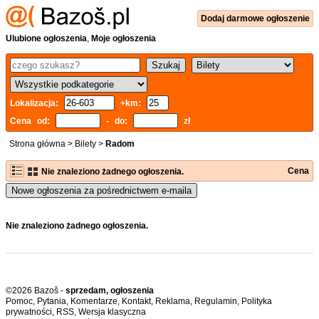
Dodaj
darmowe
ogłoszenie
Ulubione ogłoszenia
,
Moje ogłoszenia
Lokalizacja:
+km:
Cena od:
- do:
zł
Strona główna
>
Bilety
>
Radom
Cena
Nie znaleziono żadnego ogłoszenia.
Nowe ogłoszenia za pośrednictwem e-maila
Nie znaleziono żadnego ogłoszenia.
©2026 Bazoš -
sprzedam, ogłoszenia
Pomoc
,
Pytania
,
Komentarze
,
Kontakt
,
Reklama
,
Regulamin
,
Polityka
prywatności
,
RSS
,