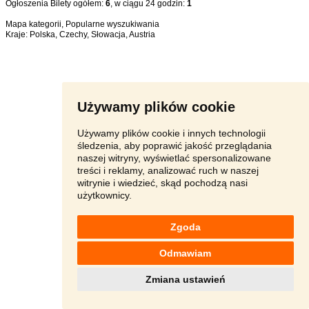
Ogłoszenia Bilety ogółem:
6
, w ciągu 24 godzin:
1
Mapa kategorii
,
Popularne wyszukiwania
Kraje:
Polska
,
Czechy
,
Słowacja
,
Austria
Używamy plików cookie
Używamy plików cookie i innych technologii
śledzenia, aby poprawić jakość przeglądania
naszej witryny, wyświetlać spersonalizowane
treści i reklamy, analizować ruch w naszej
witrynie i wiedzieć, skąd pochodzą nasi
użytkownicy.
Zgoda
Odmawiam
Zmiana ustawień