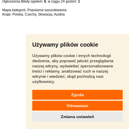
Ogłoszenia Bilety ogółem:
6
, w ciągu 24 godzin:
1
Mapa kategorii
,
Popularne wyszukiwania
Kraje:
Polska
,
Czechy
,
Słowacja
,
Austria
Używamy plików cookie
Używamy plików cookie i innych technologii
śledzenia, aby poprawić jakość przeglądania
naszej witryny, wyświetlać spersonalizowane
treści i reklamy, analizować ruch w naszej
witrynie i wiedzieć, skąd pochodzą nasi
użytkownicy.
Zgoda
Odmawiam
Zmiana ustawień