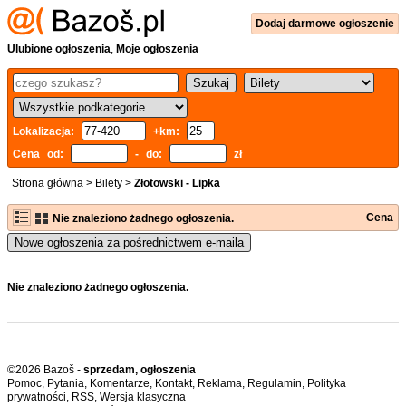
Dodaj
darmowe
ogłoszenie
Ulubione ogłoszenia
,
Moje ogłoszenia
Lokalizacja:
+km:
Cena od:
- do:
zł
Strona główna
>
Bilety
>
Złotowski - Lipka
Cena
Nie znaleziono żadnego ogłoszenia.
Nowe ogłoszenia za pośrednictwem e-maila
Nie znaleziono żadnego ogłoszenia.
©2026 Bazoš -
sprzedam, ogłoszenia
Pomoc
,
Pytania
,
Komentarze
,
Kontakt
,
Reklama
,
Regulamin
,
Polityka
prywatności
,
RSS
,