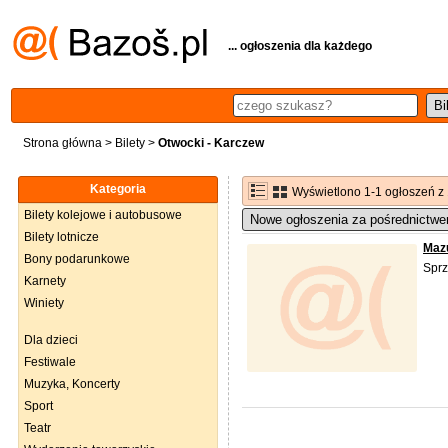
... ogłoszenia dla każdego
Strona główna
>
Bilety
>
Otwocki - Karczew
Kategoria
Wyświetlono 1-1 ogłoszeń z
Bilety kolejowe i autobusowe
Nowe ogłoszenia za pośrednictwe
Bilety lotnicze
Mazu
Bony podarunkowe
Sprz
Karnety
Winiety
Dla dzieci
Festiwale
Muzyka, Koncerty
Sport
Teatr