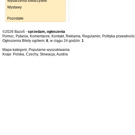
Wydarzenia towarzyskie
Wystawy
Pozostałe
©2026 Bazoš -
sprzedam, ogłoszenia
Pomoc
,
Pytania
,
Komentarze
,
Kontakt
,
Reklama
,
Regulamin
,
Polityka prywatnośc
Ogłoszenia Bilety ogółem:
6
, w ciągu 24 godzin:
1
Mapa kategorii
,
Popularne wyszukiwania
Kraje:
Polska
,
Czechy
,
Słowacja
,
Austria