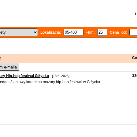
U
Lokalizacja:
+km:
Cena od:
Ce
 1
m e-maila
ry Hip-hop festiwal Giżycko
33
- [13.6. 2026]
edam 3 dniowy karnet na mazury hip-hop festiwal w Giżycku.