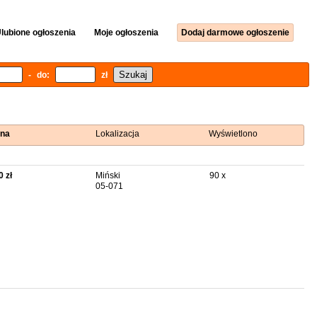
lubione ogłoszenia
Moje ogłoszenia
Dodaj darmowe ogłoszenie
- do:
zł
na
Lokalizacja
Wyświetlono
0 zł
Miński
90 x
05-071