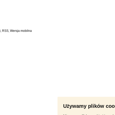
i
,
RSS
,
Używamy plików coo