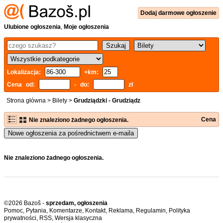
Dodaj
darmowe
ogłoszenie
Ulubione ogłoszenia
,
Moje ogłoszenia
Lokalizacja:
+km:
Cena od:
- do:
zł
Strona główna
>
Bilety
>
Grudziądzki - Grudziądz
Cena
Nie znaleziono żadnego ogłoszenia.
Nowe ogłoszenia za pośrednictwem e-maila
Nie znaleziono żadnego ogłoszenia.
©2026 Bazoš -
sprzedam, ogłoszenia
Pomoc
,
Pytania
,
Komentarze
,
Kontakt
,
Reklama
,
Regulamin
,
Polityka
prywatności
,
RSS
,