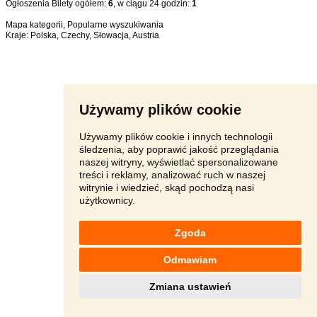
Ogłoszenia Bilety ogółem:
6
, w ciągu 24 godzin:
1
Mapa kategorii
,
Popularne wyszukiwania
Kraje:
Polska
,
Czechy
,
Słowacja
,
Austria
Używamy plików cookie
Używamy plików cookie i innych technologii
śledzenia, aby poprawić jakość przeglądania
naszej witryny, wyświetlać spersonalizowane
treści i reklamy, analizować ruch w naszej
witrynie i wiedzieć, skąd pochodzą nasi
użytkownicy.
Zgoda
Odmawiam
Zmiana ustawień