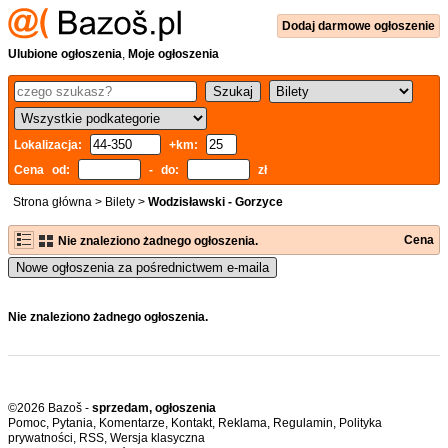
Dodaj
darmowe
ogłoszenie
Ulubione ogłoszenia
,
Moje ogłoszenia
Lokalizacja:
+km:
Cena od:
- do:
zł
Strona główna
>
Bilety
>
Wodzisławski - Gorzyce
Cena
Nie znaleziono żadnego ogłoszenia.
Nowe ogłoszenia za pośrednictwem e-maila
Nie znaleziono żadnego ogłoszenia.
©2026 Bazoš -
sprzedam, ogłoszenia
Pomoc
,
Pytania
,
Komentarze
,
Kontakt
,
Reklama
,
Regulamin
,
Polityka
prywatności
,
RSS
,