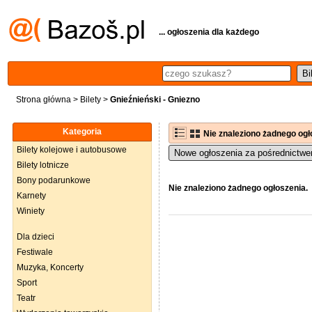
... ogłoszenia dla każdego
Strona główna
>
Bilety
>
Gnieźnieński - Gniezno
Kategoria
Nie znaleziono żadnego ogł
Bilety kolejowe i autobusowe
Nowe ogłoszenia za pośrednictwe
Bilety lotnicze
Bony podarunkowe
Nie znaleziono żadnego ogłoszenia.
Karnety
Winiety
Dla dzieci
Festiwale
Muzyka, Koncerty
Sport
Teatr