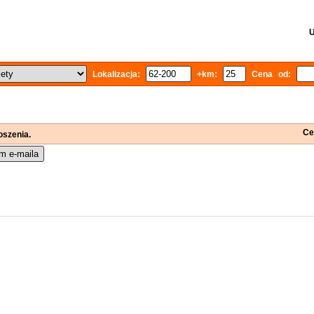
U
Lokalizacja:
+km:
Cena od:
Ce
oszenia.
m e-maila