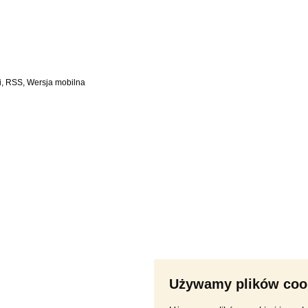
i
,
RSS
,
Używamy plików coo