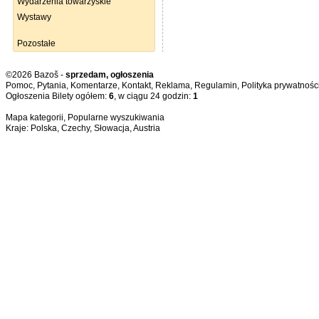
Wydarzenia towarzyskie
Wystawy
Pozostałe
©2026 Bazoš -
sprzedam, ogłoszenia
Pomoc
,
Pytania
,
Komentarze
,
Kontakt
,
Reklama
,
Regulamin
,
Polityka prywatnośc
Ogłoszenia Bilety ogółem:
6
, w ciągu 24 godzin:
1
Mapa kategorii
,
Popularne wyszukiwania
Kraje:
Polska
,
Czechy
,
Słowacja
,
Austria