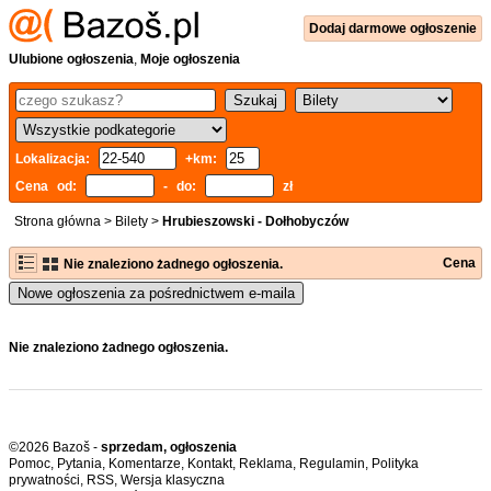
Dodaj
darmowe
ogłoszenie
Ulubione ogłoszenia
,
Moje ogłoszenia
Lokalizacja:
+km:
Cena od:
- do:
zł
Strona główna
>
Bilety
>
Hrubieszowski - Dołhobyczów
Cena
Nie znaleziono żadnego ogłoszenia.
Nowe ogłoszenia za pośrednictwem e-maila
Nie znaleziono żadnego ogłoszenia.
©2026 Bazoš -
sprzedam, ogłoszenia
Pomoc
,
Pytania
,
Komentarze
,
Kontakt
,
Reklama
,
Regulamin
,
Polityka
prywatności
,
RSS
,