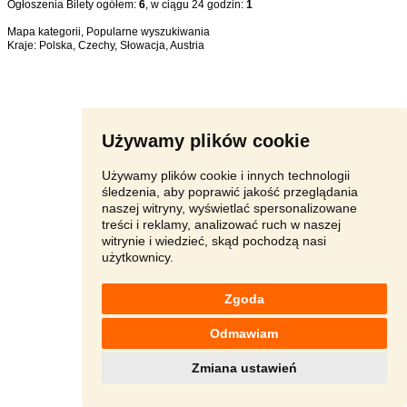
Ogłoszenia Bilety ogółem:
6
, w ciągu 24 godzin:
1
Mapa kategorii
,
Popularne wyszukiwania
Kraje:
Polska
,
Czechy
,
Słowacja
,
Austria
Używamy plików cookie
Używamy plików cookie i innych technologii
śledzenia, aby poprawić jakość przeglądania
naszej witryny, wyświetlać spersonalizowane
treści i reklamy, analizować ruch w naszej
witrynie i wiedzieć, skąd pochodzą nasi
użytkownicy.
Zgoda
Odmawiam
Zmiana ustawień