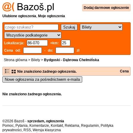
Dodaj
darmowe
ogłoszenie
Ulubione ogłoszenia
,
Moje ogłoszenia
Lokalizacja:
+km:
Cena od:
- do:
zł
Strona główna
>
Bilety
>
Bydgoski - Dąbrowa Chełmińska
Cena
Nie znaleziono żadnego ogłoszenia.
Nowe ogłoszenia za pośrednictwem e-maila
Nie znaleziono żadnego ogłoszenia.
©2026 Bazoš -
sprzedam, ogłoszenia
Pomoc
,
Pytania
,
Komentarze
,
Kontakt
,
Reklama
,
Regulamin
,
Polityka
prywatności
,
RSS
,