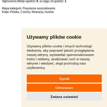
Ogłoszenia Bilety ogółem:
6
, w ciągu 24 godzin:
1
Mapa kategorii
,
Popularne wyszukiwania
Kraje:
Polska
,
Czechy
,
Słowacja
,
Austria
Używamy plików cookie
Używamy plików cookie i innych technologii
śledzenia, aby poprawić jakość przeglądania
naszej witryny, wyświetlać spersonalizowane
treści i reklamy, analizować ruch w naszej
witrynie i wiedzieć, skąd pochodzą nasi
użytkownicy.
Zgoda
Odmawiam
Zmiana ustawień