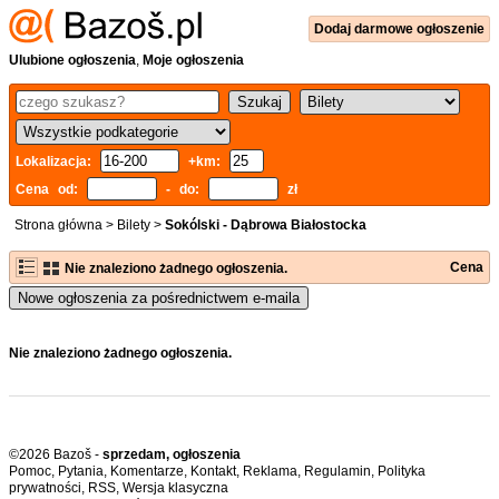
Dodaj
darmowe
ogłoszenie
Ulubione ogłoszenia
,
Moje ogłoszenia
Lokalizacja:
+km:
Cena od:
- do:
zł
Strona główna
>
Bilety
>
Sokólski - Dąbrowa Białostocka
Cena
Nie znaleziono żadnego ogłoszenia.
Nowe ogłoszenia za pośrednictwem e-maila
Nie znaleziono żadnego ogłoszenia.
©2026 Bazoš -
sprzedam, ogłoszenia
Pomoc
,
Pytania
,
Komentarze
,
Kontakt
,
Reklama
,
Regulamin
,
Polityka
prywatności
,
RSS
,