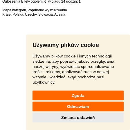
Ogłoszenia Bilety ogółem:
6
, w ciągu 24 godzin:
1
Mapa kategorii
,
Popularne wyszukiwania
Kraje:
Polska
,
Czechy
,
Słowacja
,
Austria
Używamy plików cookie
Używamy plików cookie i innych technologii
śledzenia, aby poprawić jakość przeglądania
naszej witryny, wyświetlać spersonalizowane
treści i reklamy, analizować ruch w naszej
witrynie i wiedzieć, skąd pochodzą nasi
użytkownicy.
Zgoda
Odmawiam
Zmiana ustawień