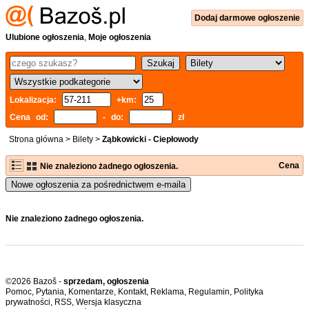
Dodaj
darmowe
ogłoszenie
Ulubione ogłoszenia
,
Moje ogłoszenia
Lokalizacja:
+km:
Cena od:
- do:
zł
Strona główna
>
Bilety
>
Ząbkowicki - Ciepłowody
Cena
Nie znaleziono żadnego ogłoszenia.
Nowe ogłoszenia za pośrednictwem e-maila
Nie znaleziono żadnego ogłoszenia.
©2026 Bazoš -
sprzedam, ogłoszenia
Pomoc
,
Pytania
,
Komentarze
,
Kontakt
,
Reklama
,
Regulamin
,
Polityka
prywatności
,
RSS
,