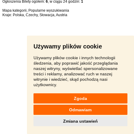
Ogłoszenia Bilety ogółem:
6
, w ciągu 24 godzin:
1
Mapa kategorii
,
Popularne wyszukiwania
Kraje:
Polska
,
Czechy
,
Słowacja
,
Austria
Używamy plików cookie
Używamy plików cookie i innych technologii
śledzenia, aby poprawić jakość przeglądania
naszej witryny, wyświetlać spersonalizowane
treści i reklamy, analizować ruch w naszej
witrynie i wiedzieć, skąd pochodzą nasi
użytkownicy.
Zgoda
Odmawiam
Zmiana ustawień