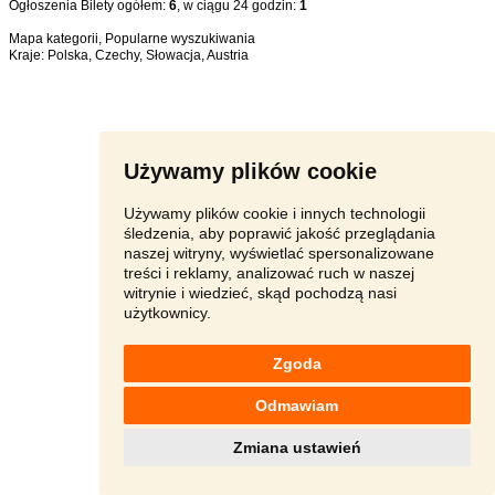
Ogłoszenia Bilety ogółem:
6
, w ciągu 24 godzin:
1
Mapa kategorii
,
Popularne wyszukiwania
Kraje:
Polska
,
Czechy
,
Słowacja
,
Austria
Używamy plików cookie
Używamy plików cookie i innych technologii
śledzenia, aby poprawić jakość przeglądania
naszej witryny, wyświetlać spersonalizowane
treści i reklamy, analizować ruch w naszej
witrynie i wiedzieć, skąd pochodzą nasi
użytkownicy.
Zgoda
Odmawiam
Zmiana ustawień