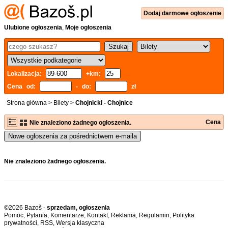
Dodaj
darmowe
ogłoszenie
Ulubione ogłoszenia
,
Moje ogłoszenia
Lokalizacja:
+km:
Cena od:
- do:
zł
Strona główna
>
Bilety
>
Chojnicki - Chojnice
Cena
Nie znaleziono żadnego ogłoszenia.
Nowe ogłoszenia za pośrednictwem e-maila
Nie znaleziono żadnego ogłoszenia.
©2026 Bazoš -
sprzedam, ogłoszenia
Pomoc
,
Pytania
,
Komentarze
,
Kontakt
,
Reklama
,
Regulamin
,
Polityka
prywatności
,
RSS
,