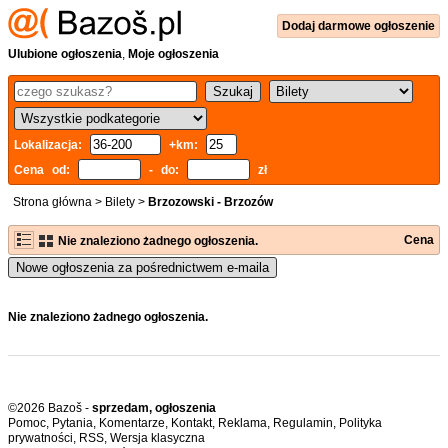
Dodaj
darmowe
ogłoszenie
Ulubione ogłoszenia
,
Moje ogłoszenia
Lokalizacja:
+km:
Cena od:
- do:
zł
Strona główna
>
Bilety
>
Brzozowski - Brzozów
Cena
Nie znaleziono żadnego ogłoszenia.
Nowe ogłoszenia za pośrednictwem e-maila
Nie znaleziono żadnego ogłoszenia.
©2026 Bazoš -
sprzedam, ogłoszenia
Pomoc
,
Pytania
,
Komentarze
,
Kontakt
,
Reklama
,
Regulamin
,
Polityka
prywatności
,
RSS
,