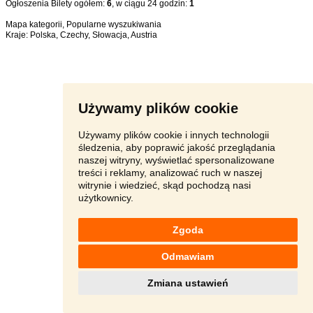
Ogłoszenia Bilety ogółem:
6
, w ciągu 24 godzin:
1
Mapa kategorii
,
Popularne wyszukiwania
Kraje:
Polska
,
Czechy
,
Słowacja
,
Austria
Używamy plików cookie
Używamy plików cookie i innych technologii
śledzenia, aby poprawić jakość przeglądania
naszej witryny, wyświetlać spersonalizowane
treści i reklamy, analizować ruch w naszej
witrynie i wiedzieć, skąd pochodzą nasi
użytkownicy.
Zgoda
Odmawiam
Zmiana ustawień