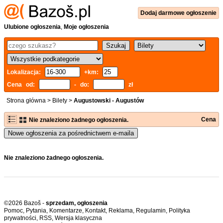
Dodaj
darmowe
ogłoszenie
Ulubione ogłoszenia
,
Moje ogłoszenia
Lokalizacja:
+km:
Cena od:
- do:
zł
Strona główna
>
Bilety
>
Augustowski - Augustów
Cena
Nie znaleziono żadnego ogłoszenia.
Nowe ogłoszenia za pośrednictwem e-maila
Nie znaleziono żadnego ogłoszenia.
©2026 Bazoš -
sprzedam, ogłoszenia
Pomoc
,
Pytania
,
Komentarze
,
Kontakt
,
Reklama
,
Regulamin
,
Polityka
prywatności
,
RSS
,