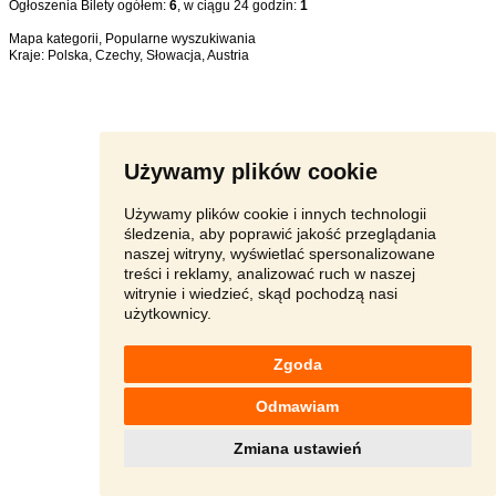
Ogłoszenia Bilety ogółem:
6
, w ciągu 24 godzin:
1
Mapa kategorii
,
Popularne wyszukiwania
Kraje:
Polska
,
Czechy
,
Słowacja
,
Austria
Używamy plików cookie
Używamy plików cookie i innych technologii
śledzenia, aby poprawić jakość przeglądania
naszej witryny, wyświetlać spersonalizowane
treści i reklamy, analizować ruch w naszej
witrynie i wiedzieć, skąd pochodzą nasi
użytkownicy.
Zgoda
Odmawiam
Zmiana ustawień